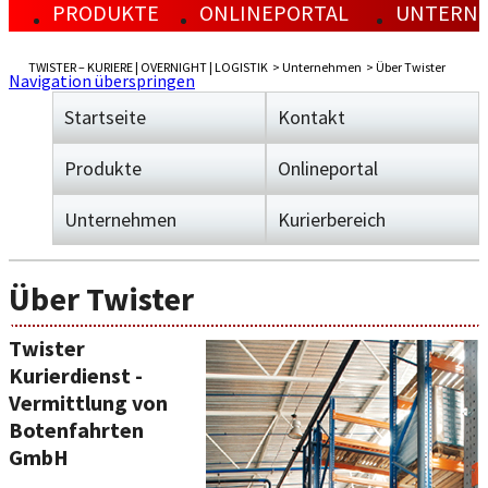
PRODUKTE
ONLINEPORTAL
UNTERN
KURIERE
OVERNIGHT
EINLOGGEN
AKTUEL
LOGIS
LEISTUNGEN
LEISTUNGEN
REGISTRIEREN
ÜBER TW
LEIST
TWISTER – KURIERE | OVERNIGHT | LOGISTIK
Unternehmen
Über Twister
PREISE
PREISE
SENDUNGSVERFOLGUNG
JOBS
PREISE
Navigation überspringen
SENDUNGSVERFOLGUNG
DOWNLOADCENTER
PARTNER
PRESSE
Startseite
Kontakt
Produkte
Onlineportal
Unternehmen
Kurierbereich
Über Twister
Twister
Kurierdienst -
Vermittlung von
Botenfahrten
GmbH