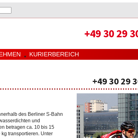
+49 30 29 3
EHMEN
KURIERBEREICH
LLES
TIK
SERVICE
EINLOGGEN
WISTER
TUNGEN
TIERVERSAND
DOWNLOADCENTER
SE
WERTTRANSPORT
ER
GEFAHRGUTTRANSPORT
+49 30 29 3
E
nnerhalb des Berliner S-Bahn
 wasserdichten und
en betragen ca. 10 bis 15
g transportieren. Unter