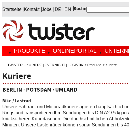
Suche
Startseite
Kontakt
Jobs
DE
EN
PRODUKTE
ONLINEPORTAL
UNTERN
KURIERE
OVERNIGHT
EINLOGGEN
AKTUE
LOGIS
LEISTUNGEN
LEISTUNGEN
REGISTRIEREN
ÜBER T
LEIS
TWISTER – KURIERE | OVERNIGHT | LOGISTIK
Produkte
Kuriere
PREISE
PREISE
SENDUNGSVERFOLGUNG
JOBS
PREI
SENDUNGSVERFOLGUNG
DOWNLOADCENTER
PARTN
Kuriere
PRESS
BERLIN · POTSDAM · UMLAND
Bike / Lastrad
Unsere Fahrrad- und Motorradkuriere agieren hauptsächlich i
Rings und transportieren Ihre Sendungen bis DIN A2 / 5 kg in
knicksicheren Kuriertaschen. Die durchschnittlichen Abholzeit
Minuten. Unsere Lastenräder können sogar Sendungen bis 40 k